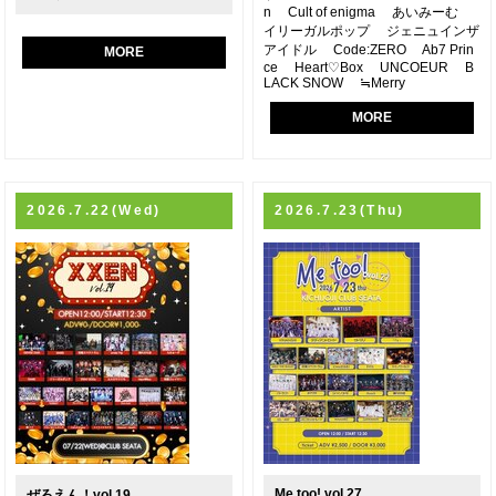
n Cult of enigma あいみーむ
イリーガルポップ ジェニュインザ
アイドル Code:ZERO Ab7 Prin
MORE
ce Heart♡Box UNCOEUR B
LACK SNOW ≒Merry
MORE
2026.7.22(Wed)
2026.7.23(Thu)
Me too! vol.27
ぜろえん！vol.19