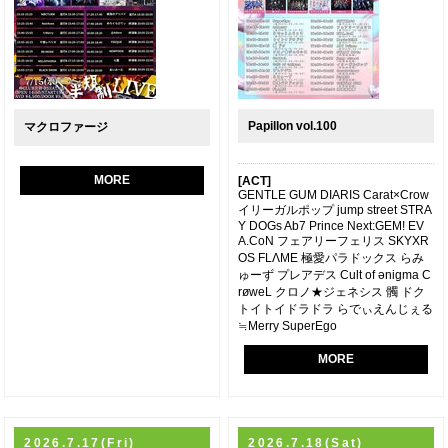
Papillon vol.100
マクロファージ
MORE
[ACT]
GENTLE GUM DIARIS Carat×Crow
イリーガルポップ jump street STRA
Y DOGs Ab7 Prince Next:GEM! EV
A.CoN フェアリーフェリス SKYXR
OS FLΛME 極愛パラドックス らみ
ゅーず プレアデス Cult of ǝnigma C
røweL クロノ★ジェネシス 髑 ドク
トイトイドラドラ らでぃえんじぇる
≒Merry SuperEgo
MORE
2026.7.17(Fri)
2026.7.18(Sat)