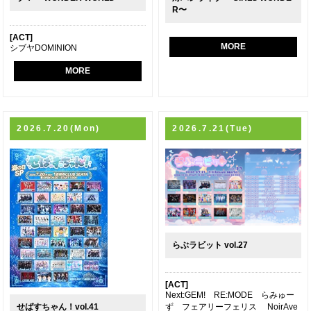
R〜
[ACT]
MORE
シブヤDOMINION
MORE
2026.7.20(Mon)
2026.7.21(Tue)
らぶラビット vol.27
[ACT]
Next:GEM! RE:MODE らみゅー
ず フェアリーフェリス NoirAve
せばすちゃん！vol.41