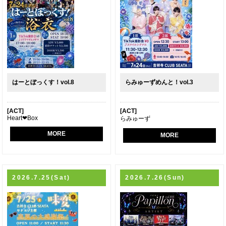
はーとぼっくす！vol.8
らみゅーずめんと！vol.3
[ACT]
[ACT]
Heart❤︎Box
らみゅーず
MORE
MORE
2026.7.25(Sat)
2026.7.26(Sun)