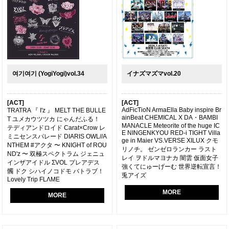
여기여기 (YogiYogi)vol.34
イナズマズマvol.20
[ACT]
[ACT]
AdFicTioN ArmaElla Baby inspire Br
TRATRA 『 I'z 』 MELT THE BULLE
ainBeat CHEMICAL X DA・BAMBI
T ユメカウツツカ にゃんだふる！
MANACLE Meteorite of the huge IC
テディアンドロイド Carat×Crow レ
E NINGENKYOU RED-i TIGHT Villa
ミニセンスパレード DIARIS OWL//A
ge in Maier VS.VERSE XILUX クモ
NTHEM #アクタ 〜 KNIGHT of ROU
リノチ。 ゼンゼロランカー ラスト
ND'z 〜 双極スペクトラム ジェニュ
レイ ヲドルマヨナカ 闇雲 仮面女子
インザアイドル ΣVOL プレアデス
強くてにゅーげーむ 世界逆転宣言！
髑 ドク シハイノコドモ バトラブ！
兎アイズ
Lovely Trip FLΛME
MORE
MORE