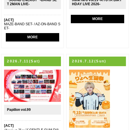
T 2MAN LIVE-
HDAY LIVE 2026-
MORE
[ACT]
MAZE-BAND SET- / AZ-ON-BAND S
ET-
MORE
2026.7.11(Sat)
2026.7.12(Sun)
Papillon vol.99
[ACT]
マッシュアップ GENTLE GUM DIA