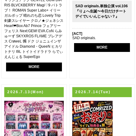
RIS BLVCKBERRY Magi♡9 バトラ
SAD originals.単独公演 vol.106
ブ！ ROMAN Super Labo+ イリー
『りょへ生誕〜今日だけチート
ガルポップ 晴れのち恋 Lovely Trip
デイでいいんじゃない？』
剣豪スレイヤー クロノ★ジェネシス
Heart❤︎Box Ab7 Prince フェアリー
フェリス Next:GEM! EVA.CoN らみ
[ACT]
ゅーず SKYXROS FLΛME プレアデ
SAD originals.
ス CrøweL 髑 ドク ジェニュインザ
アイドル Diamond・QueeN ヒカリ
MORE
トナリ I9L トイトイドラドラ らでぃ
えんじぇる SuperEgo
MORE
2026.7.13(Mon)
2026.7.14(Tue)