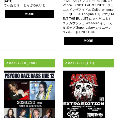
『I'z』 シハイノコドモ .Roach Ab7
[ACT]
てぃあとれ とらぶるめいと
Prince ~KNIGHT of ROUND'z~ ジェ
ニュインザアイドル Cult of enigma
MORE
FEEQUE SAD originals. サドマゾ M
ELT THE BULLET にゃんだふる！
ユメカウツツカ WAAARZ イリーガ
ルポップ Super Labo+ レミニセン
スパレード UNCOEUR
MORE
2026.7.30(Thu)
2026.7.31(Fri)