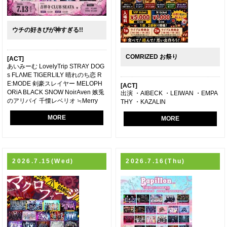
ウチの好きぴが神すぎる!!
COMRIZED お祭り
[ACT]
あいみーむ LovelyTrip STRAY DOG
s FLΛME TIGERLILY 晴れのち恋 R
E:MODE 剣豪スレイヤー MELOPH
[ACT]
ORiA BLACK SNOW NoirAven 嫉兎
出演 ・AIBECK ・LEIWAN ・EMPA
のアリバイ 千慄レベリオ ≒Merry
THY ・KAZALIN
MORE
MORE
2026.7.15(Wed)
2026.7.16(Thu)