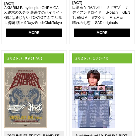
[ACT]
[ACT]
出演者 VINANSHI サドマゾ テ
AKIARIM Baby inspire CHEMICAL
X 終末のステラ 最果てのハイライト
ディアンドロイド .Roach GEN
僕には通じない TOKYOてふてふ 幽
TLEGUM #アクタ FirstFl∞r
世脅嚇 縷々 9DayzGlitchClubTokyo
晴れのち恋 SAD originals.
MORE
MORE
2026.7.09(Thu)
2026.7.10(Fri)
"SOUND ENERGY" -BAND SE
JunkYard vol.19 -RYUYA BIRT