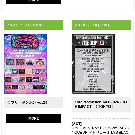
2026.7.27(Mon)
2026.7.28(Tue)
ForeProduction Tour 2026 - TH
ラブリーボンボン vol.20
E IMPACT -【 TOKYO 】
MORE
[ACT]
First Fl∞r STRAY DOGS WAAARZ U
NCOEUR ペトリコール LYS BLAC