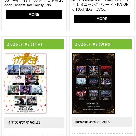
SS／AW 『 I'z 』 シハイノコドモ .R
カ レミニセンスパレード ~ KNIGHT
oach Heart❤︎Box Lovely Trip
of ROUND'z ~ ΣVOL
MORE
MORE
2026.7.07(Tue)
2026.7.08(Wed)
Novel≠Correct -VIP-
イナズマズマ vol.21