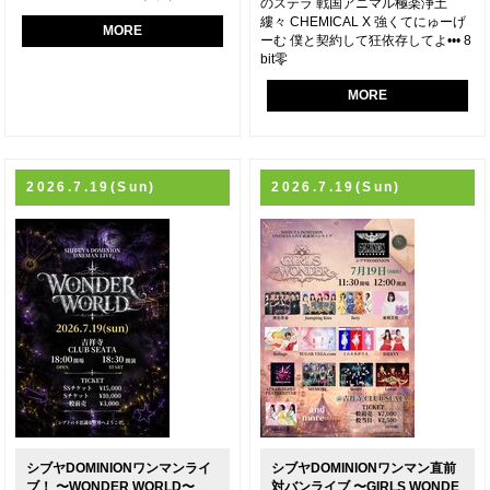
のステラ 戦国アニマル極楽浄土
縷々 CHEMICAL X 強くてにゅーげ
MORE
ーむ 僕と契約して狂依存してよ••• 8
bit零
MORE
2026.7.19(Sun)
2026.7.19(Sun)
シブヤDOMINIONワンマンライ
シブヤDOMINIONワンマン直前
ブ！ 〜WONDER WORLD〜
対バンライブ 〜GIRLS WONDE