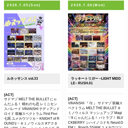
2026.7.05(Sun)
2026.7.06(Mon)
ルネッサンス vol.33
ラッキートリガー ~LIGHT MIDD
LE~ RUSH.01
[ACT]
[ACT]
サドマゾ MELT THE BULLET にゃ
VINANSHI 『 I'z 』 サドマゾ 双極ス
んだふる！ 晴れのち恋 レミニセン
ペクトラム MELT THE BULLET キ
スパレード VINANSHI テディアンド
ミノウィルス マッシュアップ Magi
ロイド 双極スペクトラム First Fl∞r
♡9 にゃんだふる！ バトラブ！ BLV
七罠 ユメカウツツカ ~ KNIGHT of R
CKBERRY シハイノコドモ Neuxt:G
OUND'z ~ キミノウィルス #アクタ
EM！ .Roach SS/AW ユメカウツツ