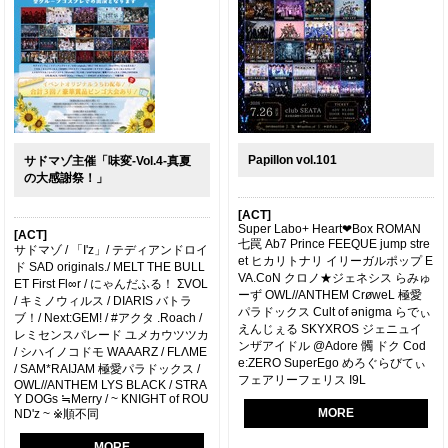
Papillon vol.101
サドマゾ主催「味変-Vol.4-真夏
の大感謝祭！」
[ACT]
Super Labo+ Heart❤︎Box ROMAN
[ACT]
七罠 Ab7 Prince FEEQUE jump stre
サドマゾ / 「I'z」/ テディアンドロイ
et ヒカリトナリ イリーガルポップ E
ド SAD originals./ MELT THE BULL
VA.CoN クロノ★ジェネシス らみゅ
ET First Fl∞r / にゃんだふる！ ΣVOL
ーず OWL//ANTHEM CrøweL 極愛
/ キミノウィルス / DIARIS バトラ
パラドックス Cult of ǝnigma らでぃ
ブ！/ Next:GEM! / #アクタ .Roach /
えんじぇる SKYXROS ジェニュイ
レミセンスパレード ユメカウツツカ
ンザアイドル @Adore 髑 ドク Cod
/ シハイノコドモ WAAARZ / FLΛME
e:ZERO SuperEgo めろぐらびてぃ
/ SAM*RAIJAM 極愛パラドックス /
フェアリーフェリス I9L
OWL//ANTHEM LYS BLACK / STRA
Y DOGs ≒Merry / ~ KNIGHT of ROU
MORE
ND'z ~ ※順不同
MORE