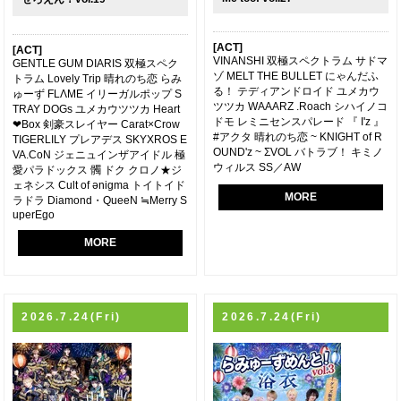
[ACT]
[ACT]
VINANSHI 双極スペクトラム サドマ
GENTLE GUM DIARIS 双極スペク
ゾ MELT THE BULLET にゃんだふ
トラム Lovely Trip 晴れのち恋 らみ
る！ テディアンドロイド ユメカウ
ゅーず FLΛME イリーガルポップ S
ツツカ WAAARZ .Roach シハイノコ
TRAY DOGs ユメカウツツカ Heart
ドモ レミニセンスパレード 『 I'z 』
❤︎Box 剣豪スレイヤー Carat×Crow
#アクタ 晴れのち恋 ~ KNIGHT of R
TIGERLILY プレアデス SKYXROS E
OUND'z ~ ΣVOL バトラブ！ キミノ
VA.CoN ジェニュインザアイドル 極
ウィルス SS／AW
愛パラドックス 髑 ドク クロノ★ジ
ェネシス Cult of ǝnigma トイトイド
MORE
ラドラ Diamond・QueeN ≒Merry S
uperEgo
MORE
2026.7.24(Fri)
2026.7.24(Fri)