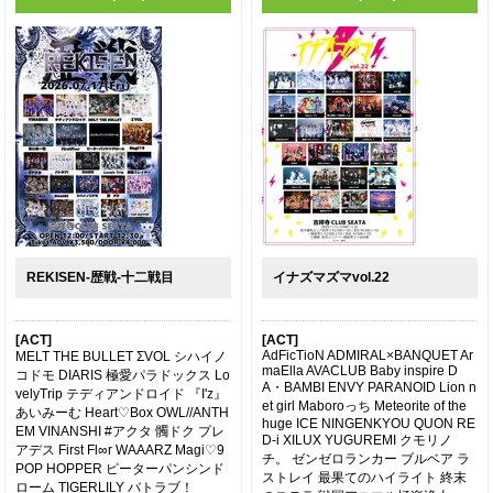
REKISEN-歴戦-十二戦目
イナズマズマvol.22
[ACT]
[ACT]
AdFicTioN ADMIRAL×BANQUET Ar
MELT THE BULLET ΣVOL シハイノ
maElla AVACLUB Baby inspire D
コドモ DIARIS 極愛パラドックス Lo
A・BAMBI ENVY PARANOID Lion n
velyTrip テディアンドロイド 『I'z』
et girl Maboroっち Meteorite of the
あいみーむ Heart♡Box OWL//ANTH
huge ICE NINGENKYOU QUON RE
EM VINANSHI #アクタ 髑ドク プレ
D-i XILUX YUGUREMI クモリノ
アデス First Fl∞r WAAARZ Magi♡9
チ。 ゼンゼロランカー ブルベア ラ
POP HOPPER ピーターパンシンド
ストレイ 最果てのハイライト 終末
ローム TIGERLILY バトラブ！