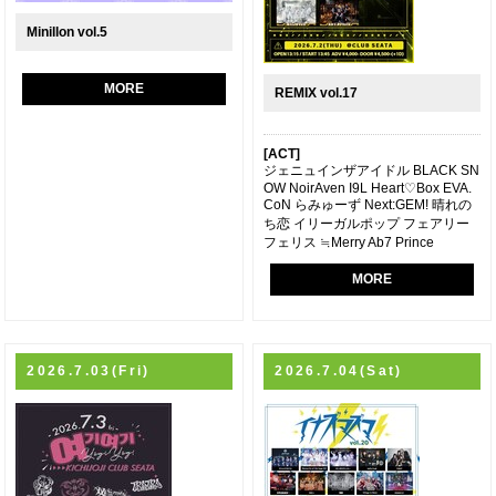
Minillon vol.5
MORE
REMIX vol.17
[ACT]
ジェニュインザアイドル BLACK SN
OW NoirAven I9L Heart♡Box EVA.
CoN らみゅーず Next:GEM! 晴れの
ち恋 イリーガルポップ フェアリー
フェリス ≒Merry Ab7 Prince
MORE
2026.7.03(Fri)
2026.7.04(Sat)